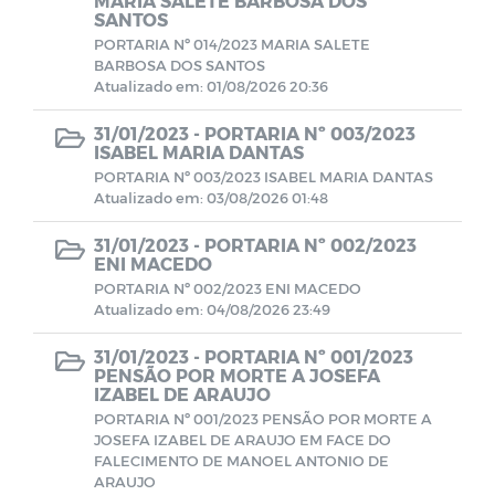
MARIA SALETE BARBOSA DOS
SANTOS
PORTARIA Nº 014/2023 MARIA SALETE
CONTRATOS 2024
BARBOSA DOS SANTOS
Atualizado em: 01/08/2026 20:36
BALANCETES 2025
31/01/2023 -
PORTARIA Nº 003/2023
ISABEL MARIA DANTAS
PORTARIA Nº 003/2023 ISABEL MARIA DANTAS
Documentos
Atualizado em: 03/08/2026 01:48
Editais
31/01/2023 -
PORTARIA Nº 002/2023
ENI MACEDO
PORTARIA Nº 002/2023 ENI MACEDO
Horários Funcionários
Atualizado em: 04/08/2026 23:49
31/01/2023 -
PORTARIA Nº 001/2023
Manuais
PENSÃO POR MORTE A JOSEFA
IZABEL DE ARAUJO
PORTARIA Nº 001/2023 PENSÃO POR MORTE A
Mensário oficial
JOSEFA IZABEL DE ARAUJO EM FACE DO
FALECIMENTO DE MANOEL ANTONIO DE
ARAUJO
Concurso Público