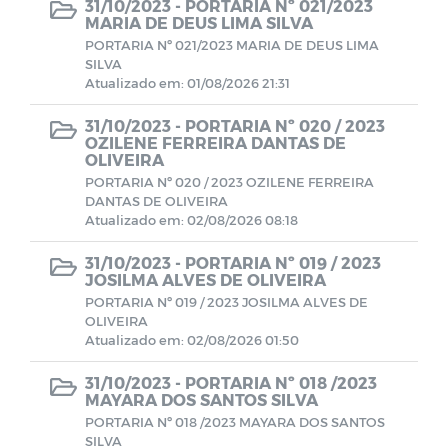
31/10/2023 -
PORTARIA Nº 021/2023
MARIA DE DEUS LIMA SILVA
PORTARIA Nº 021/2023 MARIA DE DEUS LIMA
Demonstrativo Previdenciários DAIR
SILVA
Atualizado em: 01/08/2026 21:31
Demonstrativo Previdenciários DEPIN
31/10/2023 -
PORTARIA Nº 020 / 2023
OZILENE FERREIRA DANTAS DE
OLIVEIRA
Demonstrativo Previdenciários DIPR
PORTARIA Nº 020 / 2023 OZILENE FERREIRA
DANTAS DE OLIVEIRA
Demonstrativos Previdenciários DRAA
Atualizado em: 02/08/2026 08:18
31/10/2023 -
PORTARIA Nº 019 / 2023
Demonstrativos Contábeis
JOSILMA ALVES DE OLIVEIRA
PORTARIA Nº 019 / 2023 JOSILMA ALVES DE
OLIVEIRA
Comitê de Investimentos
Atualizado em: 02/08/2026 01:50
31/10/2023 -
PORTARIA Nº 018 /2023
Contratos
MAYARA DOS SANTOS SILVA
PORTARIA Nº 018 /2023 MAYARA DOS SANTOS
BALANCETES 2022
SILVA