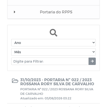
Portaria do RPPS
Balanços
RREO do RPPS
Edital de Convocação
Eventos
Folha inativos
31/10/2023 -
PORTARIA Nº 022 / 2023
ROSSANA RORY SILVA DE CARVALHO
PORTARIA Nº 022 / 2023 ROSSANA RORY SILVA
Folha Pensionista
DE CARVALHO
Atualizado em: 03/08/2026 03:22
Demonstrativos Previdenciário