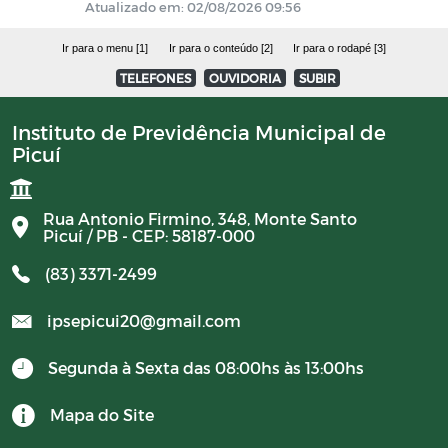
Atualizado em: 02/08/2026 09:56
Campanhas
Ir para o menu [1]
Ir para o conteúdo [2]
Ir para o rodapé [3]
TELEFONES
OUVIDORIA
SUBIR
Diário oficial
Instituto de Previdência Municipal de
Picuí
Portal do Contribuinte
COMITÊ DE INVESTIMENTOS
Rua Antonio Firmino, 348, Monte Santo
Picuí / PB - CEP: 58187-000
(83) 3371-2499
ipsepicui20@gmail.com
Segunda à Sexta das 08:00hs às 13:00hs
Mapa do Site