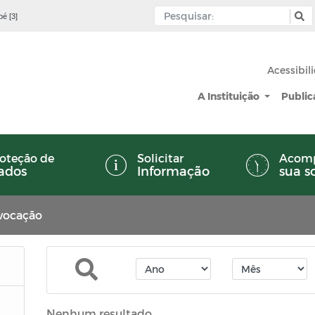
pé [3]
Acessibil
A Instituição
Publi
oteção de
Solicitar
Acom
ados
Informação
sua s
vocação
Nenhum resultado.