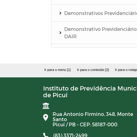
Demonstrativos Previdenciári
Demonstrativo Previdenciário
DAIR
Demonstrativo Previdenciário
DEPIN
Ir para o menu [1]
Ir para o conteúdo [2]
Ir para o rodap
Demonstrativo Previdenciário
DIPR
Instituto de Previdência Munic
de Picuí
Demonstrativos
Previdenciários DRAA
Rua Antonio Firmino, 348, Monte
Santo
Demonstrativos Contábeis
Picuí / PB - CEP: 58187-000
(83) 3371-2499
Comitê de Investimentos