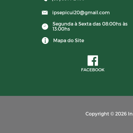
ipsepicui20@gmail.com
Contratos
Segunda à Sexta das 08:00hs às
13:00hs
BALANCETES 2022
Mapa do Site
Avisos
PORTARIAS RPPS 2023
FACEBOOK
BALANCETES 2023
CONVENIOS 2023
Copyright © 2026 Ins
BALANCETES 2024
COMITE DE INVESTIMENTO