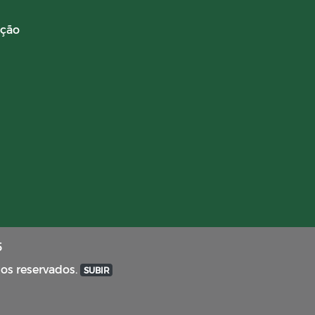
ação
5
tos reservados.
SUBIR