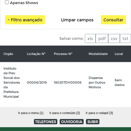
Apenas Shows
Filtro avançado
Limpar campos
Consultar
Salvar como:
xls
pdf
csv
txt
Orgão
Licitação Nº
Processo Nº
Modalidade
Local
Instituto
de Prev.
Social dos
Dispensa
Sem
Servidores
00006/2019
190207DV00006
por Outros
dados
da
Motivos
Prefeitura
Municipal
Ir para o menu [1]
Ir para o conteúdo [2]
Ir para o rodapé [3]
TELEFONES
OUVIDORIA
SUBIR