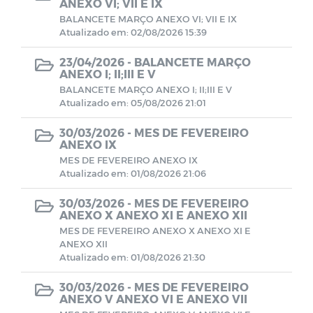
ANEXO VI; VII E IX
BALANCETE MARÇO ANEXO VI; VII E IX
Atualizado em: 02/08/2026 15:39
Avisos
23/04/2026 -
BALANCETE MARÇO
ANEXO I; II;III E V
PORTARIAS RPPS 2023
BALANCETE MARÇO ANEXO I; II;III E V
Atualizado em: 05/08/2026 21:01
BALANCETES 2023
30/03/2026 -
MES DE FEVEREIRO
ANEXO IX
CONVENIOS 2023
MES DE FEVEREIRO ANEXO IX
Atualizado em: 01/08/2026 21:06
BALANCETES 2024
30/03/2026 -
MES DE FEVEREIRO
ANEXO X ANEXO XI E ANEXO XII
COMITE DE INVESTIMENTO 2023
MES DE FEVEREIRO ANEXO X ANEXO XI E
ANEXO XII
Atualizado em: 01/08/2026 21:30
COMITER DE INVESTIMENTO 2024
30/03/2026 -
MES DE FEVEREIRO
ANEXO V ANEXO VI E ANEXO VII
RESUMO GERAL DA PREVIDENCIA 2024