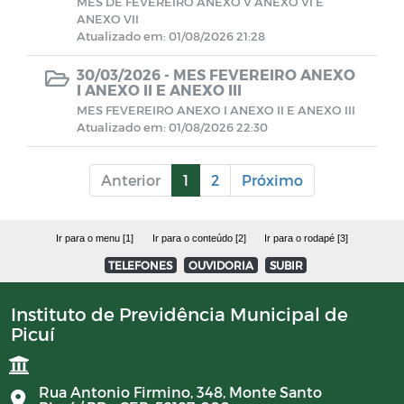
MES DE FEVEREIRO ANEXO V ANEXO VI E
ANEXO VII
Atualizado em: 01/08/2026 21:28
CONTRATOS 2024
30/03/2026 -
MES FEVEREIRO ANEXO
I ANEXO II E ANEXO III
BALANCETES 2025
MES FEVEREIRO ANEXO I ANEXO II E ANEXO III
Atualizado em: 01/08/2026 22:30
Documentos
Anterior
1
2
Próximo
Editais
Ir para o menu [1]
Ir para o conteúdo [2]
Ir para o rodapé [3]
Horários Funcionários
TELEFONES
OUVIDORIA
SUBIR
Manuais
Instituto de Previdência Municipal de
Picuí
Mensário oficial
Rua Antonio Firmino, 348, Monte Santo
Concurso Público