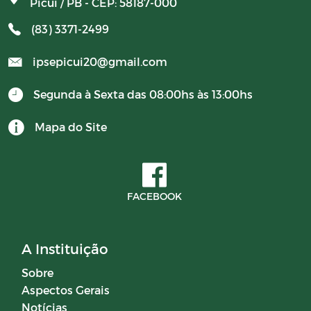
Picuí / PB - CEP: 58187-000
(83) 3371-2499
Campanhas
ipsepicui20@gmail.com
Diário oficial
Segunda à Sexta das 08:00hs às 13:00hs
Portal do Contribuinte
Mapa do Site
COMITÊ DE INVESTIMENTOS
FACEBOOK
A Instituição
Sobre
Aspectos Gerais
Notícias