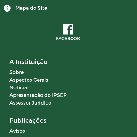
Mapa do Site
CONTRATOS 2024
BALANCETES 2025
FACEBOOK
Documentos
A Instituição
Editais
Sobre
Aspectos Gerais
Horários Funcionários
Notícias
Apresentação do IPSEP
Manuais
Assessor Jurídico
Mensário oficial
Publicações
Avisos
Concurso Público