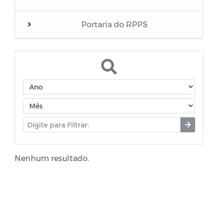
Portaria do RPPS
Balanços
RREO do RPPS
Edital de Convocação
Eventos
Nenhum resultado.
Folha inativos
Folha Pensionista
Demonstrativos Previdenciário