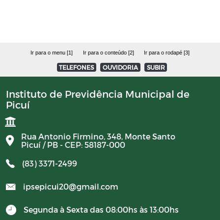
Avisos
PORTARIAS RPPS 2023
Ir para o menu [1]
Ir para o conteúdo [2]
Ir para o rodapé [3]
TELEFONES
OUVIDORIA
SUBIR
BALANCETES 2023
Instituto de Previdência Municipal de
Picuí
CONVENIOS 2023
BALANCETES 2024
Rua Antonio Firmino, 348, Monte Santo
Picuí / PB - CEP: 58187-000
COMITE DE INVESTIMENTO 2023
(83) 3371-2499
ipsepicui20@gmail.com
COMITER DE INVESTIMENTO 2024
Segunda à Sexta das 08:00hs às 13:00hs
RESUMO GERAL DA PREVIDENCIA 2024