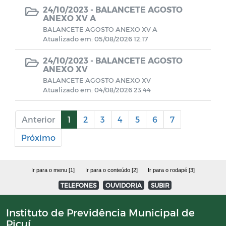
24/10/2023 -
BALANCETE AGOSTO
ANEXO XV A
CONTRATOS 2024
BALANCETE AGOSTO ANEXO XV A
Atualizado em: 05/08/2026 12:17
BALANCETES 2025
24/10/2023 -
BALANCETE AGOSTO
ANEXO XV
BALANCETE AGOSTO ANEXO XV
Documentos
Atualizado em: 04/08/2026 23:44
Editais
Anterior
1
2
3
4
5
6
7
Próximo
Horários Funcionários
Manuais
Ir para o menu [1]
Ir para o conteúdo [2]
Ir para o rodapé [3]
TELEFONES
OUVIDORIA
SUBIR
Mensário oficial
Instituto de Previdência Municipal de
Picuí
Concurso Público