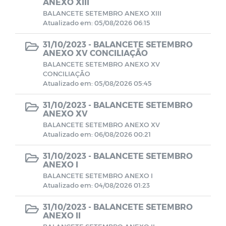
ANEXO XIII
BALANCETE SETEMBRO ANEXO XIII
Atualizado em: 05/08/2026 06:15
Demonstrativo Previdenciários DAIR
31/10/2023 -
BALANCETE SETEMBRO
ANEXO XV CONCILIAÇÃO
Demonstrativo Previdenciários DEPIN
BALANCETE SETEMBRO ANEXO XV
CONCILIAÇÃO
Demonstrativo Previdenciários DIPR
Atualizado em: 05/08/2026 05:45
31/10/2023 -
BALANCETE SETEMBRO
Demonstrativos Previdenciários DRAA
ANEXO XV
BALANCETE SETEMBRO ANEXO XV
Atualizado em: 06/08/2026 00:21
Demonstrativos Contábeis
31/10/2023 -
BALANCETE SETEMBRO
ANEXO I
Comitê de Investimentos
BALANCETE SETEMBRO ANEXO I
Atualizado em: 04/08/2026 01:23
Contratos
31/10/2023 -
BALANCETE SETEMBRO
ANEXO II
BALANCETES 2022