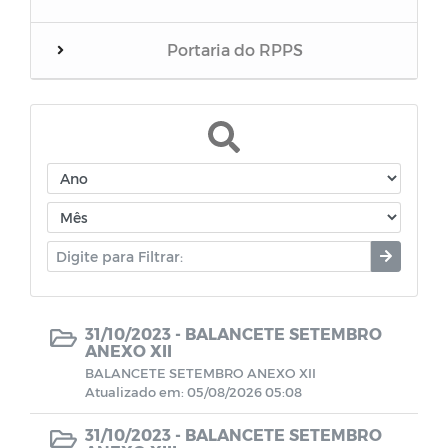
Portaria do RPPS
Balanços
RREO do RPPS
Edital de Convocação
Eventos
Folha inativos
31/10/2023 -
BALANCETE SETEMBRO
ANEXO XII
BALANCETE SETEMBRO ANEXO XII
Folha Pensionista
Atualizado em: 05/08/2026 05:08
31/10/2023 -
BALANCETE SETEMBRO
Demonstrativos Previdenciário