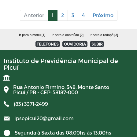
Anterior
1
2
3
4
Próximo
CONTRATOS 2024
BALANCETES 2025
Ir para o menu [1]
Ir para o conteúdo [2]
Ir para o rodapé [3]
TELEFONES
OUVIDORIA
SUBIR
Documentos
Instituto de Previdência Municipal de
Picuí
Editais
Horários Funcionários
Rua Antonio Firmino, 348, Monte Santo
Picuí / PB - CEP: 58187-000
Manuais
(83) 3371-2499
Mensário oficial
ipsepicui20@gmail.com
Segunda à Sexta das 08:00hs às 13:00hs
Concurso Público