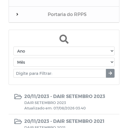
Portaria do RPPS
Balanços
RREO do RPPS
Edital de Convocação
Eventos
Folha inativos
20/11/2023 -
DAIR SETEMBRO 2023
DAIR SETEMBRO 2023
Atualizado em: 07/08/2026 03:40
Folha Pensionista
20/11/2023 -
DAIR SETEMBRO 2021
Demonstrativos Previdenciário
DAIR SETEMBRO 2021