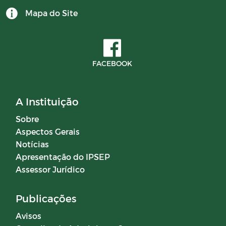
Mapa do Site
CONTRATOS 2024
BALANCETES 2025
FACEBOOK
Documentos
A Instituição
Editais
Sobre
Aspectos Gerais
Horários Funcionários
Notícias
Apresentação do IPSEP
Manuais
Assessor Jurídico
Mensário oficial
Publicações
Avisos
Concurso Público