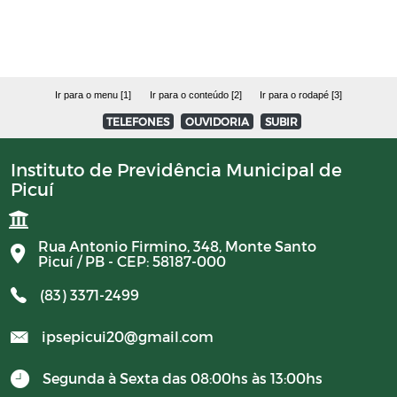
Avisos
PORTARIAS RPPS 2023
Ir para o menu [1]
Ir para o conteúdo [2]
Ir para o rodapé [3]
TELEFONES
OUVIDORIA
SUBIR
BALANCETES 2023
Instituto de Previdência Municipal de
Picuí
CONVENIOS 2023
BALANCETES 2024
Rua Antonio Firmino, 348, Monte Santo
Picuí / PB - CEP: 58187-000
COMITE DE INVESTIMENTO 2023
(83) 3371-2499
ipsepicui20@gmail.com
COMITER DE INVESTIMENTO 2024
Segunda à Sexta das 08:00hs às 13:00hs
RESUMO GERAL DA PREVIDENCIA 2024