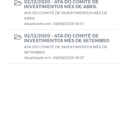
02/12/2020 -
ATA DO COMITÊ DE
INVESTIMENTOS MÊS DE ABRIL
ATA DO COMITÊ DE INVESTIMENTOS MÊS DE
Demonstrativo Previdenciários DAIR
ABRIL
Atualizado em: 08/08/2026 18:47
Demonstrativo Previdenciários DEPIN
02/12/2020 -
ATA DO COMITÊ DE
INVESTIMENTOS MÊS DE SETEMBRO
Demonstrativo Previdenciários DIPR
ATA DO COMITÊ DE INVESTIMENTOS MÊS DE
SETEMBRO
Atualizado em: 08/08/2026 19:07
Demonstrativos Previdenciários DRAA
Demonstrativos Contábeis
Comitê de Investimentos
Contratos
BALANCETES 2022