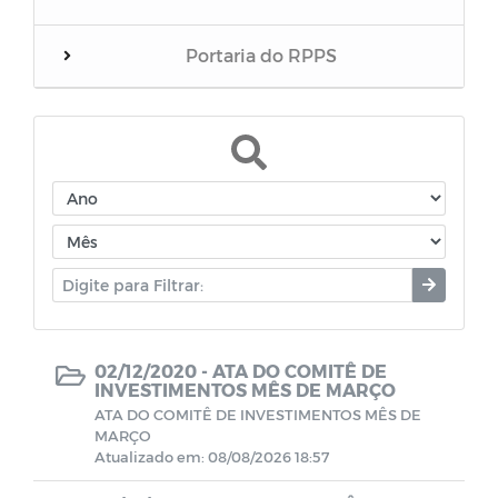
Portaria do RPPS
Balanços
RREO do RPPS
Edital de Convocação
Eventos
Folha inativos
02/12/2020 -
ATA DO COMITÊ DE
INVESTIMENTOS MÊS DE MARÇO
ATA DO COMITÊ DE INVESTIMENTOS MÊS DE
Folha Pensionista
MARÇO
Atualizado em: 08/08/2026 18:57
Demonstrativos Previdenciário