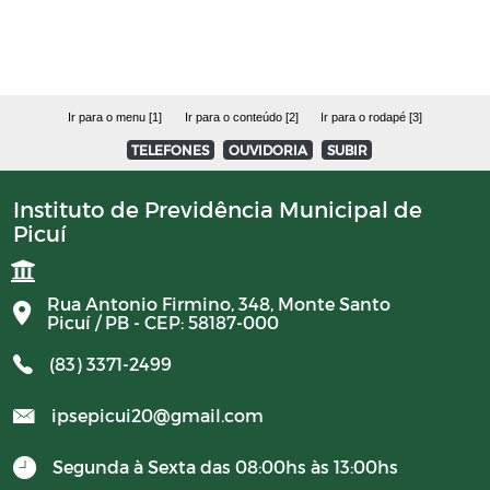
Avisos
PORTARIAS RPPS 2023
Ir para o menu [1]
Ir para o conteúdo [2]
Ir para o rodapé [3]
TELEFONES
OUVIDORIA
SUBIR
BALANCETES 2023
Instituto de Previdência Municipal de
Picuí
CONVENIOS 2023
BALANCETES 2024
Rua Antonio Firmino, 348, Monte Santo
Picuí / PB - CEP: 58187-000
COMITE DE INVESTIMENTO 2023
(83) 3371-2499
ipsepicui20@gmail.com
COMITER DE INVESTIMENTO 2024
Segunda à Sexta das 08:00hs às 13:00hs
RESUMO GERAL DA PREVIDENCIA 2024