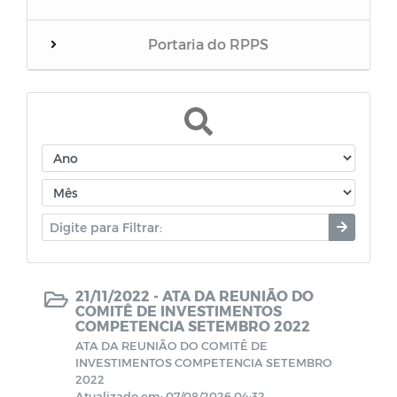
Portaria do RPPS
Balanços
RREO do RPPS
Edital de Convocação
Eventos
Folha inativos
21/11/2022 -
ATA DA REUNIÃO DO
COMITÊ DE INVESTIMENTOS
COMPETENCIA SETEMBRO 2022
Folha Pensionista
ATA DA REUNIÃO DO COMITÊ DE
INVESTIMENTOS COMPETENCIA SETEMBRO
2022
Demonstrativos Previdenciário
Atualizado em: 07/08/2026 04:32