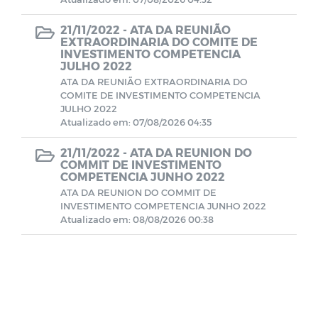
21/11/2022 -
ATA DA REUNIÃO
Demonstrativo Previdenciários DAIR
EXTRAORDINARIA DO COMITE DE
INVESTIMENTO COMPETENCIA
JULHO 2022
Demonstrativo Previdenciários DEPIN
ATA DA REUNIÃO EXTRAORDINARIA DO
COMITE DE INVESTIMENTO COMPETENCIA
JULHO 2022
Demonstrativo Previdenciários DIPR
Atualizado em: 07/08/2026 04:35
21/11/2022 -
ATA DA REUNION DO
Demonstrativos Previdenciários DRAA
COMMIT DE INVESTIMENTO
COMPETENCIA JUNHO 2022
ATA DA REUNION DO COMMIT DE
Demonstrativos Contábeis
INVESTIMENTO COMPETENCIA JUNHO 2022
Atualizado em: 08/08/2026 00:38
Comitê de Investimentos
Contratos
BALANCETES 2022