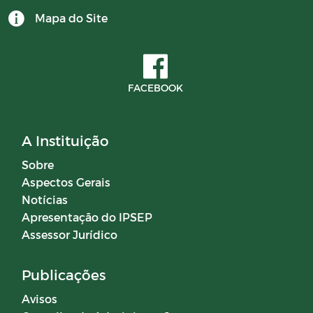
Mapa do Site
CONTRATOS 2024
BALANCETES 2025
FACEBOOK
Documentos
A Instituição
Editais
Sobre
Aspectos Gerais
Horários Funcionários
Notícias
Apresentação do IPSEP
Manuais
Assessor Jurídico
Mensário oficial
Publicações
Avisos
Concurso Público