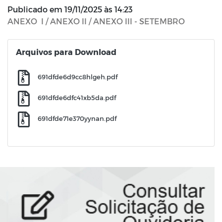
Publicado em
19/11/2025 às 14:23
ANEXO I / ANEXO II / ANEXO III - SETEMBRO
Arquivos para Download
691dfde6d9cc8hlgeh.pdf
691dfde6dfc41xb5da.pdf
691dfde71e370yynan.pdf